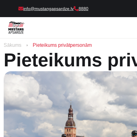
info@mustangapsardze.lv
8880
Sākums
Pieteikums privātpersonām
Pieteikums pr