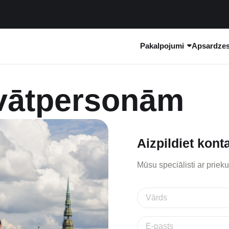
Pakalpojumi
Apsardzes 
ivātpersonām
Aizpildiet kont
Mūsu speciālisti ar priek