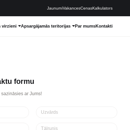
Jaunumi
Vakances
Cenas
Kalkulators
virzieni
Apsargājamās teritorijas
Par mums
Kontakti
aktu formu
u sazināsies ar Jums!