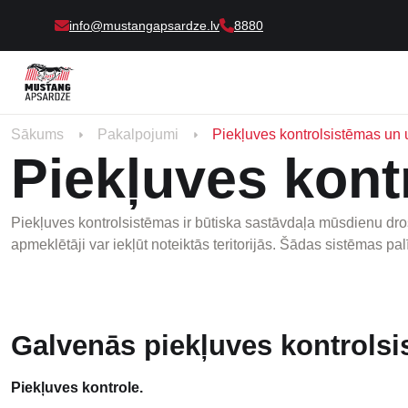
info@mustangapsardze.lv
8880
Sākums
Pakalpojumi
Piekļuves kontrolsistēmas un 
Piekļuves kont
Piekļuves kontrolsistēmas ir būtiska sastāvdaļa mūsdienu droš
apmeklētāji var iekļūt noteiktās teritorijās. Šādas sistēmas pal
Galvenās piekļuves kontrolsi
Piekļuves kontrole.