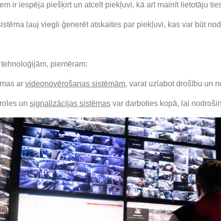
 ir iespēja piešķirt un atcelt piekļuvi, kā arī mainīt lietotāju tie
istēma ļauj viegli ģenerēt atskaites par piekļuvi, kas var būt no
as tehnoloģijām, piemēram:
ēmas ar
videonovērošanas sistēmām
, varat uzlabot drošību un 
roles un
signalizācijas sistēmas
var darboties kopā, lai nodroši