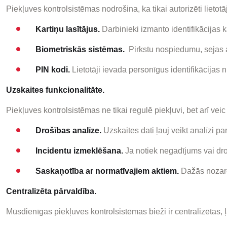
Piekļuves kontrolsistēmas nodrošina, ka tikai autorizēti lietotāji 
Kartiņu lasītājus.
Darbinieki izmanto identifikācijas k
Biometriskās sistēmas.
Pirkstu nospiedumu, sejas a
PIN kodi.
Lietotāji ievada personīgus identifikācijas 
Uzskaites funkcionalitāte.
Piekļuves kontrolsistēmas ne tikai regulē piekļuvi, bet arī veic d
Drošības analīze.
Uzskaites dati ļauj veikt analīzi p
Incidentu izmeklēšana.
Ja notiek negadījums vai droš
Saskaņotība ar normatīvajiem aktiem.
Dažās nozarēs
Centralizēta pārvaldība.
Mūsdienīgas piekļuves kontrolsistēmas bieži ir centralizētas, ļ