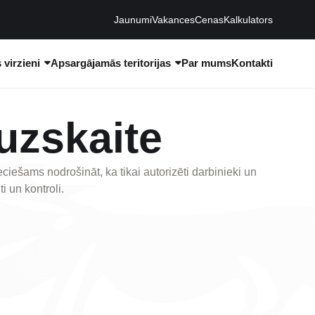
Jaunumi
Vakances
Cenas
Kalkulators
virzieni
Apsargājamās teritorijas
Par mums
Kontakti
uzskaite
iešams nodrošināt, ka tikai autorizēti darbinieki un
i un kontroli.