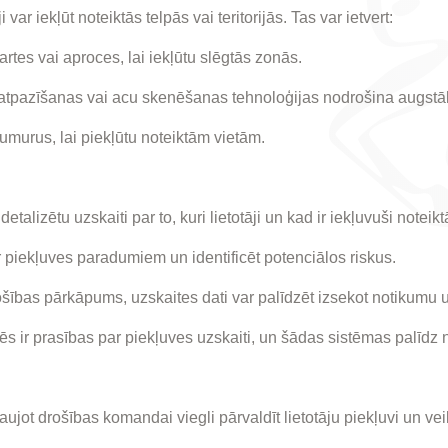
var iekļūt noteiktās telpās vai teritorijās. Tas var ietvert:
artes vai aproces, lai iekļūtu slēgtās zonās.
tpazīšanas vai acu skenēšanas tehnoloģijas nodrošina augstāk
numurus, lai piekļūtu noteiktām vietām.
etalizētu uzskaiti par to, kuri lietotāji un kad ir iekļuvuši noteikt
ar piekļuves paradumiem un identificēt potenciālos riskus.
ības pārkāpums, uzskaites dati var palīdzēt izsekot notikumu un
 ir prasības par piekļuves uzskaiti, un šādas sistēmas palīdz n
aujot drošības komandai viegli pārvaldīt lietotāju piekļuvi un ve