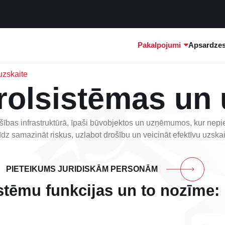
Pakalpojumi
Apsardzes 
uzskaite
rolsistēmas un 
ības infrastruktūrā, īpaši būvobjektos un uzņēmumos, kur nepiec
īdz samazināt riskus, uzlabot drošību un veicināt efektīvu uzskait
PIETEIKUMS JURIDISKĀM PERSONĀM
stēmu funkcijas un to nozīme: