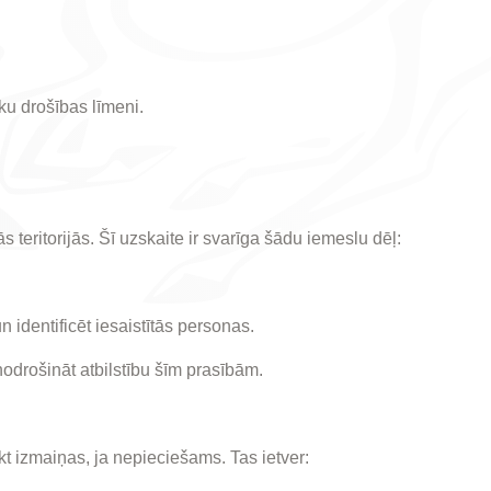
u drošības līmeni.
ās teritorijās. Šī uzskaite ir svarīga šādu iemeslu dēļ:
 identificēt iesaistītās personas.
odrošināt atbilstību šīm prasībām.
ikt izmaiņas, ja nepieciešams. Tas ietver: