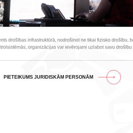
nts drošības infrastruktūrā, nodrošinot ne tikai fizisko drošību, b
olsistēmās, organizācijas var ievērojami uzlabot savu drošību un
PIETEIKUMS JURIDISKĀM PERSONĀM