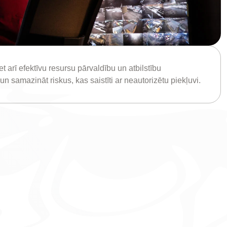
et arī efektīvu resursu pārvaldību un atbilstību
 samazināt riskus, kas saistīti ar neautorizētu piekļuvi.