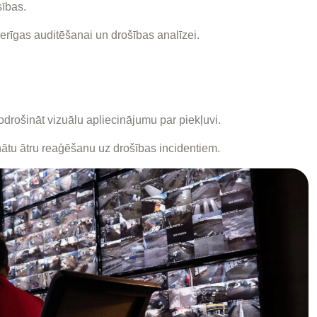
sības.
derīgas auditēšanai un drošības analīzei.
nodrošināt vizuālu apliecinājumu par piekļuvi.
nātu ātru reaģēšanu uz drošības incidentiem.