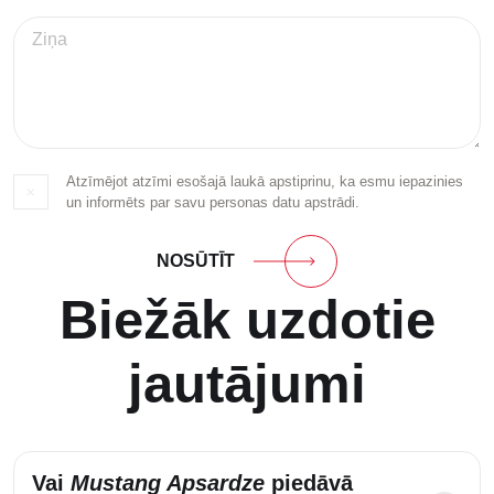
Atzīmējot atzīmi esošajā laukā apstiprinu, ka esmu iepazinies
un informēts par savu personas datu apstrādi.
NOSŪTĪT
Biežāk uzdotie
jautājumi
Vai
Mustang Apsardze
piedāvā