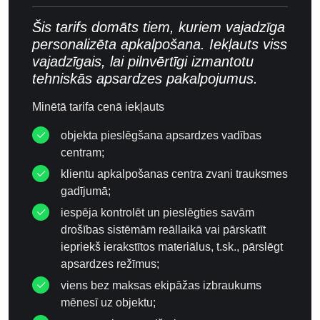
Šis tarifs domāts tiem, kuriem vajadzīga
personalizēta apkalpošana. Iekļauts viss
vajadzīgais, lai pilnvērtīgi izmantotu
tehniskās apsardzes pakalpojumus.
Minētā tarifa cenā iekļauts
objekta pieslēgšana apsardzes vadības
centram;
klientu apkalpošanas centra zvani trauksmes
gadījumā;
iespēja kontrolēt un pieslēgties savām
drošības sistēmām reāllaikā vai pārskatīt
iepriekš ierakstītos materiālus, t.sk., pārslēgt
apsardzes režīmus;
viens bez maksas ekipāžas izbraukums
mēnesī uz objektu;