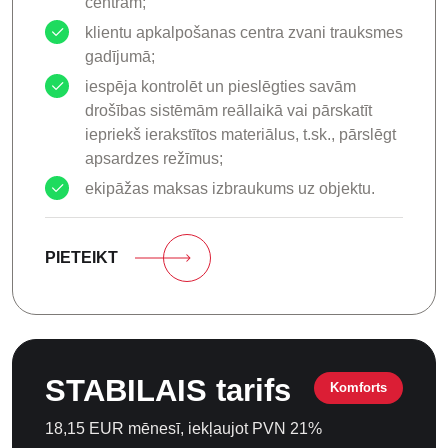
centram;
klientu apkalpošanas centra zvani trauksmes
gadījumā;
iespēja kontrolēt un pieslēgties savām
drošības sistēmām reāllaikā vai pārskatīt
iepriekš ierakstītos materiālus, t.sk., pārslēgt
apsardzes režīmus;
ekipāžas maksas izbraukums uz objektu.
PIETEIKT
STABILAIS tarifs
Komforts
18,15 EUR mēnesī, iekļaujot PVN 21%