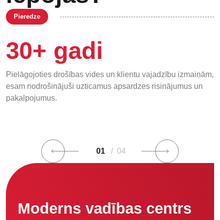
Pieredze
30+ gadi
Pielāgojoties drošības vides un klientu vajadzību izmaiņām,
esam nodrošinājuši uzticamus apsardzes risinājumus un
pakalpojumus.
01
/ 04
Moderns vadības centrs