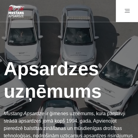
Apsardzes
uzņēmums
Mustang Apsardze
ir ģimenes uzņēmums, kura pārstāvji
strādā apsardzes jomā kopš 1994. gada. Apvienojot
pieredzē balstītas zināšanas un mūsdienīgas drošības
tehnoloģijas, nodrošinām uzticamus apsardzes risinājumus