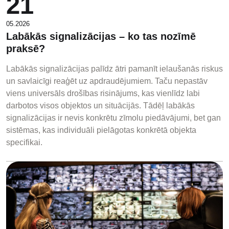
21
05.2026
Labākās signalizācijas – ko tas nozīmē
praksē?
Labākās signalizācijas palīdz ātri pamanīt ielaušanās riskus
un savlaicīgi reaģēt uz apdraudējumiem. Taču nepastāv
viens universāls drošības risinājums, kas vienlīdz labi
darbotos visos objektos un situācijās. Tādēļ labākās
signalizācijas ir nevis konkrētu zīmolu piedāvājumi, bet gan
sistēmas, kas individuāli pielāgotas konkrētā objekta
specifikai.