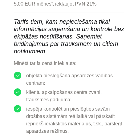
5,00 EUR mēnesī, iekļaujot PVN 21%
Tarifs tiem, kam nepieciešama tikai
informācijas saņemšana un kontrole bez
ekipāžas nosūtīšanas. Saņemiet
brīdinājumus par trauksmēm un citiem
notikumiem.
Minētā tarifa cenā ir iekļauta:
objekta pieslēgšana apsardzes vadības
centram;
klientu apkalpošanas centra zvani,
trauksmes gadījumā;
iespēja kontrolēt un pieslēgties savām
drošības sistēmām reāllaikā vai pārskatīt
iepriekš ierakstītos materiālus, t.sk., pārslēgt
apsardzes režīmus.