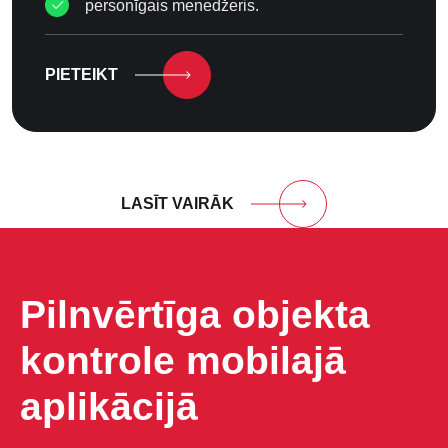
personīgais menedžeris.
PIETEIKT
LASĪT VAIRĀK
Pilnvērtīga objekta
kontrole mobilajā
aplikācijā