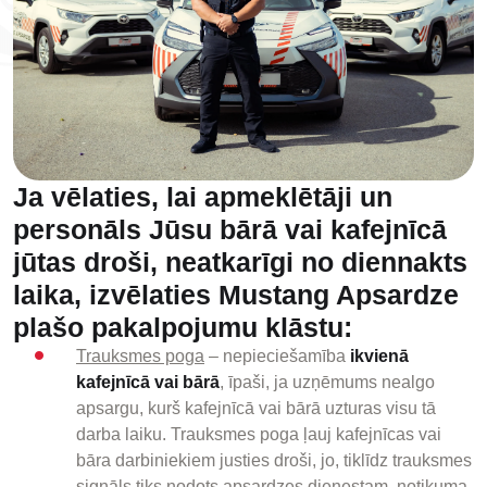
Ja vēlaties, lai apmeklētāji un
personāls Jūsu bārā vai kafejnīcā
jūtas droši, neatkarīgi no diennakts
laika, izvēlaties Mustang Apsardze
plašo pakalpojumu klāstu:
Trauksmes poga
– nepieciešamība
ikvienā
kafejnīcā vai bārā
, īpaši, ja uzņēmums nealgo
apsargu, kurš kafejnīcā vai bārā uzturas visu tā
darba laiku. Trauksmes poga ļauj kafejnīcas vai
bāra darbiniekiem justies droši, jo, tiklīdz trauksmes
signāls tiks nodots apsardzes dienestam, notikuma