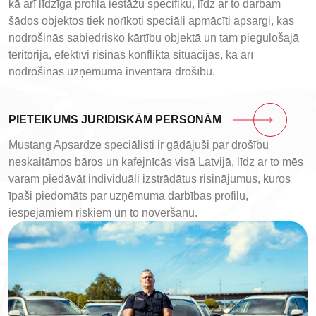
kā arī līdzīga profila iestāžu specifiku, līdz ar to darbam
šādos objektos tiek norīkoti speciāli apmācīti apsargi, kas
nodrošinās sabiedrisko kārtību objektā un tam piegulošajā
teritorijā, efektīvi risinās konflikta situācijas, kā arī
nodrošinās uzņēmuma inventāra drošību.
PIETEIKUMS JURIDISKĀM PERSONĀM
Mustang Apsardze speciālisti ir gādājuši par drošību
neskaitāmos bāros un kafejnīcās visā Latvijā, līdz ar to mēs
varam piedāvāt individuāli izstrādātus risinājumus, kuros
īpaši piedomāts par uzņēmuma darbības profilu,
iespējamiem riskiem un to novēršanu.