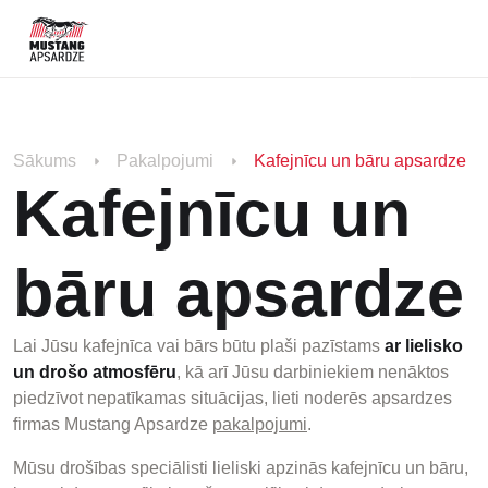
Sākums
Pakalpojumi
Kafejnīcu un bāru apsardze
Kafejnīcu un
bāru apsardze
Lai Jūsu kafejnīca vai bārs būtu plaši pazīstams
ar lielisko
un drošo atmosfēru
, kā arī Jūsu darbiniekiem nenāktos
piedzīvot nepatīkamas situācijas, lieti noderēs apsardzes
firmas Mustang Apsardze
pakalpojumi
.
Mūsu drošības speciālisti lieliski apzinās kafejnīcu un bāru,