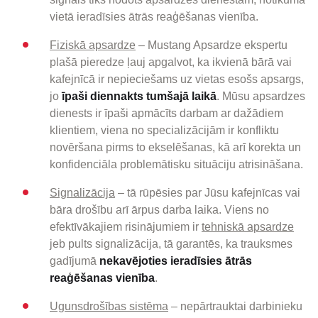
vietā ieradīsies ātrās reaģēšanas vienība.
Fiziskā apsardze
– Mustang Apsardze ekspertu
plašā pieredze ļauj apgalvot, ka ikvienā bārā vai
kafejnīcā ir nepieciešams uz vietas esošs apsargs,
jo
īpaši diennakts tumšajā laikā
. Mūsu apsardzes
dienests ir īpaši apmācīts darbam ar dažādiem
klientiem, viena no specializācijām ir konfliktu
novēršana pirms to ekselēšanas, kā arī korekta un
konfidenciāla problemātisku situāciju atrisināšana.
Signalizācija
– tā rūpēsies par Jūsu kafejnīcas vai
bāra drošību arī ārpus darba laika. Viens no
efektīvākajiem risinājumiem ir
tehniskā apsardze
jeb pults signalizācija, tā garantēs, ka trauksmes
gadījumā
nekavējoties ieradīsies ātrās
reaģēšanas vienība
.
Ugunsdrošības sistēma
– nepārtrauktai darbinieku