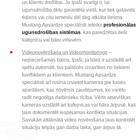
un klientu drošībai. Jo īpaši svarīgi ir, lai
ugunsdrošība tiktu garantēta vietā, kur tiek gatavots
ēdiens vai citu iemeslu dēļ deg atklāta liesma.
Mustang Apsardze speciālisti ieteiks
profesionālas
ugunsdrošības sistēmas
, kas paredzētas tieši
kafejnīcu vai bāru virtuvēm.
Videonovērošana un videomonitorings
–
nepieciešamas bāros, īpaši, ja bārā ir uzstādīti arī
spēļu automāti, tas palīdzēs izvairīties no liekiem
konfliktiem ar klientiem. Mustang Apsardze
speciālisti arī rosina izvietot kameras pie kases
aparātiem, kas novērsīs zaudējumus, ko varētu
radīt negodīga darbinieku rīcība. Vērts atsevišķas
kameras uzstādīt arī kafejnīcas vai bāra ārpusē, kas
ļaus dokumentēt iespējamas konflikta situācijas.
Savukārt attālinātā video novērošana ļaus kontrolēt
situāciju telpās gan darba laika, gan ārpus tā.