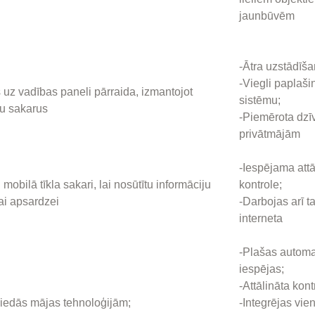
jaunbūvēm
-Ātra uzstādīša
-Viegli paplaši
 uz vadības paneli pārraida, izmantojot
sistēmu;
ču sakarus
-Piemērota dzī
privātmājām
-Iespējama attā
 mobilā tīkla sakari, lai nosūtītu informāciju
kontrole;
ai apsardzei
-Darbojas arī t
interneta
-Plašas automa
iespējas;
-Attālināta kont
 viedās mājas tehnoloģijām;
-Integrējas vie