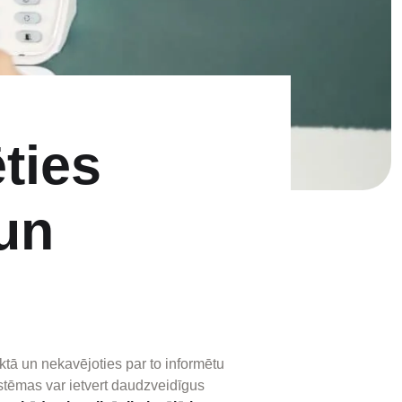
ties
 un
ktā un nekavējoties par to informētu
stēmas var ietvert daudzveidīgus