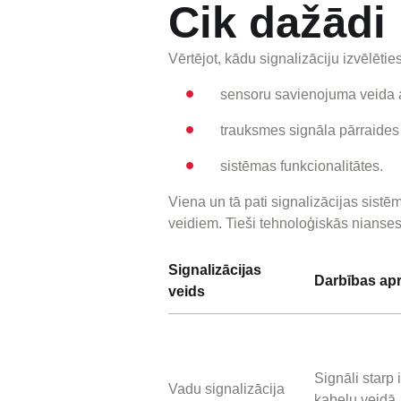
Cik dažādi 
Vērtējot, kādu signalizāciju izvēlēti
sensoru savienojuma veida a
trauksmes signāla pārraides 
sistēmas funkcionalitātes.
Viena un tā pati signalizācijas sistē
veidiem. Tieši tehnoloģiskās nianses 
Signalizācijas
Darbības ap
veids
Signāli starp 
Vadu signalizācija
kabeļu veidā