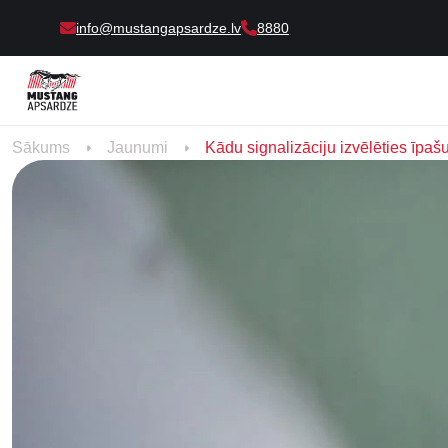
info@mustangapsardze.lv
8880
Sākums
Jaunumi
Kādu signalizāciju izvēlēties īpašu