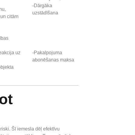
-Dārgāka
nu,
uzstādīšana
un citām
ības
eakcija uz
-Pakalpojuma
abonēšanas maksa
objekta
ot
 riski. Šī iemesla dēļ efektīvu