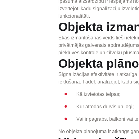
īpašuma aizsardzību ir iespējams nodr
izvērtējot, kādu signalizāciju izvēlēt
funkcionalitāti.
Objekta izma
Ēkas izmantošanas veids tieši ietekmē
privātmājās galvenais apdraudējums 
piekļuves kontrole un cilvēku plūsma
Objekta plāno
Signalizācijas efektivitāte ir atkarī
iekļūšana. Tādēļ, analizējot, kādu sig
Kā izvietotas telpas;
Kur atrodas durvis un logi;
Vai ir pagrabs, balkoni vai te
No objekta plānojuma ir atkarīgs gan