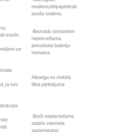
modernizēt/papildināt
esošo sistēmu
na;
-Bezvadu sensoriem
nāt esošo
nepieciešama
periodiska bateriju
vokļiem un
nomaiņa
lināta
Atkarīga no mobilā
ad, ja nav
tīkla pārklājuma
tizācijas
-Bieži nepieciešams
role;
stabils interneta
notā
savienojums;