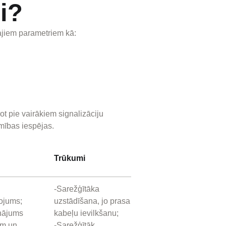
di?
kajiem parametriem kā:
ot pie vairākiem signalizāciju
amības iespējas.
Trūkumi
-Sarežģītāka
nojums;
uzstādīšana, jo prasa
inājums
kabeļu ievilkšanu;
em un
-Sarežģītāk