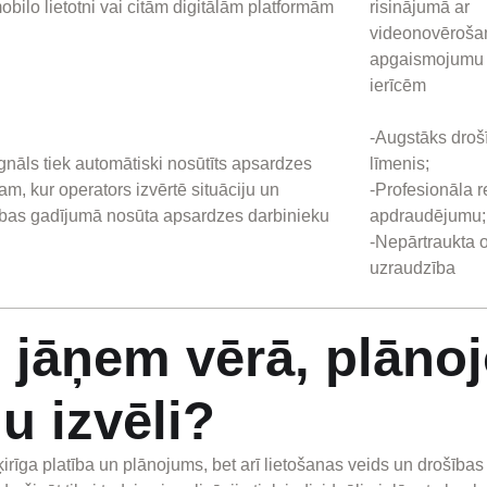
bilo lietotni vai citām digitālām platformām
risinājumā ar
videonovēroša
apgaismojumu 
ierīcēm
-Augstāks droš
nāls tiek automātiski nosūtīts apsardzes
līmenis;
am, kur operators izvērtē situāciju un
-Profesionāla r
bas gadījumā nosūta apsardzes darbinieku
apdraudējumu;
-Nepārtraukta 
uzraudzība
i jāņem vērā, plānoj
ju izvēli?
atšķirīga platība un plānojums, bet arī lietošanas veids un drošības