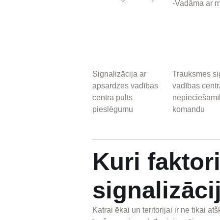
-Vadāma ar mo
Signalizācija ar
Trauksmes sig
apsardzes vadības
vadības centr
centra pults
nepieciešamī
pieslēgumu
komandu
Kuri faktor
signalizāci
Katrai ēkai un teritorijai ir ne tikai 