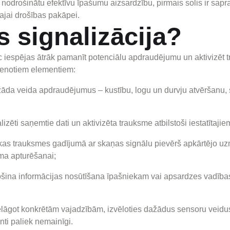
 nodrošinātu efektīvu īpašumu aizsardzību, pirmais solis ir sapr
majai drošības pakāpei.
 signalizācija?
 iespējas ātrāk pamanīt potenciālu apdraudējumu un aktivizēt 
vienotiem elementiem:
āda veida apdraudējumus – kustību, logu un durvju atvēršanu, 
lizēti saņemtie dati un aktivizēta trauksme atbilstoši iestatītaji
, kas trauksmes gadījumā ar skaņas signālu pievērš apkārtējo u
uma apturēšanai;
ina informācijas nosūtīšana īpašniekam vai apsardzes vadības
lāgot konkrētām vajadzībām, izvēloties dažādus sensoru veidus 
ti paliek nemainīgi.