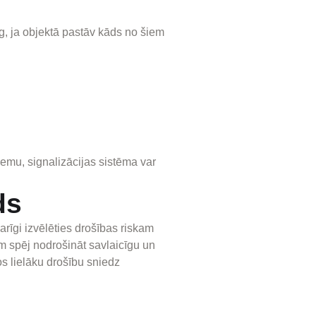
g, ja objektā pastāv kāds no šiem
r zemu, signalizācijas sistēma var
ds
arīgi izvēlēties drošības riskam
m spēj nodrošināt savlaicīgu un
os lielāku drošību sniedz