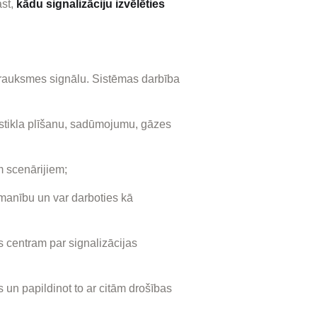
ast,
kādu signalizāciju izvēlēties
trauksmes signālu. Sistēmas darbība
stikla plīšanu, sadūmojumu, gāzes
em scenārijiem;
zmanību un var darboties kā
 centram par signalizācijas
un papildinot to ar citām drošības