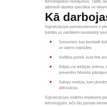
tehnoloģiskos risinājumus. Tādēļ, lai
atbilstoši objekta specifikai un vēla
Kā darbojas
Signalizācijas pamatuzdevums ir pēc
balstās uz vairākiem savstarpēji sa
Sensoriem, kas konstatē daž
un ūdens noplūdes;
Vadības paneli, kurā tiek ana
Ārējās vai iekšējās sirēnas
preventīvs līdzeklis pārkāp
Sakaru moduļa, kam jānodroš
aktivizāciju.
Signalizācijas sistēmu iespējams pie
tehnoloģijām, taču tās pamata elemen