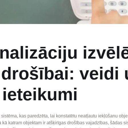
alizāciju izvēlē
drošībai: veidi
 ieteikumi
 sistēma, kas paredzēta, lai konstatētu neatļautu iekļūšanu obje
 kā katram objektam ir atšķirīgas drošības vajadzības, šādas si