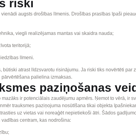
 riski
vienādi augsts drošības līmenis. Drošības prasības īpaši pieau
tehnika, viegli realizējamas mantas vai skaidra nauda;
ota teritorijā;
ziedzības līmeni.
, būtiski atrast līdzsvarotu risinājumu. Ja riski tiks novērtēti pa
o pārvērtēšana palielina izmaksas.
uksmes paziņošanas vei
jo mazāks ir potenciālais zaudējumu apmērs. Ņemot to vērā, ir sv
ienmēr trauksmes paziņojuma nosūtīšana tikai objekta īpašnieka
atrasties uz vietas vai noreaģēt nepietiekoši ātri. Šādos gadījum
 vadības centram, kas nodrošina:
zību;