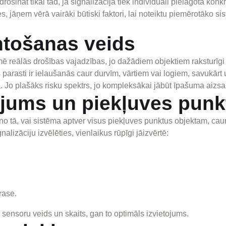
ošināt tikai tad, ja signalizācija tiek individuāli pielāgota kon
ies, jāņem vērā vairāki būtiski faktori, lai noteiktu piemērotāko s
ntošanas veids
 reālās drošības vajadzības, jo dažādiem objektiem raksturīgi at
parasti ir ielaušanās caur durvīm, vārtiem vai logiem, savukār
. Jo plašāks risku spektrs, jo kompleksākai jābūt īpašuma aizsa
jums un piekļuves punk
ga no tā, vai sistēma aptver visus piekļuves punktus objektam, 
nalizāciju izvēlēties, vienlaikus rūpīgi jāizvērtē:
rase.
 sensoru veids un skaits, gan to optimāls izvietojums.