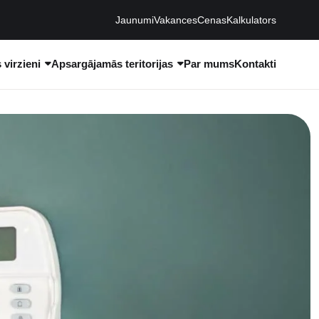
Jaunumi
Vakances
Cenas
Kalkulators
virzieni
Apsargājamās teritorijas
Par mums
Kontakti