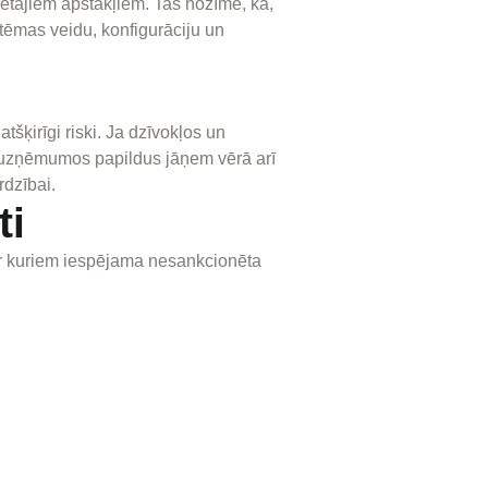
krētajiem apstākļiem. Tas nozīmē, ka,
istēmas veidu, konfigurāciju un
šķirīgi riski. Ja dzīvokļos un
t uzņēmumos papildus jāņem vērā arī
rdzībai.
ti
caur kuriem iespējama nesankcionēta