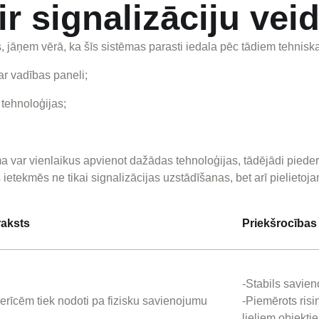
ir signalizāciju vei
es, jāņem vērā, ka šīs sistēmas parasti iedala pēc tādiem tehnis
r vadības paneli;
tehnoloģijas;
ma var vienlaikus apvienot dažādas tehnoloģijas, tādējādi pieder
ietekmēs ne tikai signalizācijas uzstādīšanas, bet arī pielietoj
raksts
Priekšrocības
-Stabils savie
ierīcēm tiek nodoti pa fizisku savienojumu
-Piemērots ris
lieliem objekti