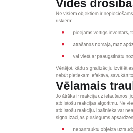
Vides drošības
Ne visiem objektiem ir nepieciešams 
riskiem:
pieejams vērtīgs inventārs, 
atrašanās nomaļā, maz apdzīv
vai vietā ar paaugstinātu no
Vērtējot, kādu signalizāciju izvēlēties
nebūt pietiekami efektīva, savukārt t
Vēlamais tra
Jo ātrāka ir reakcija uz ielaušanos, 
atbilstošu reakcijas algoritmu. Ne v
atbilstošu reakciju. Īpašnieks var ne
signalizācijas pieslēgums apsardzes
nepārtrauktu objekta uzraud